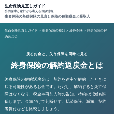
生命保険見直しガイド
公的保障と家計から考える保険情報
生命保険の基礎
保険の見直し
保険の種類
税金と受取人
生命保険見直しガイド
>
生命保険の種類
>
終身保険
> 終身保険の解
約返戻金
戻るお金と、失う保障を同時に見る
終身保険の解約返戻金とは
終身保険の解約返戻金は、契約を途中で解約したときに
戻る可能性があるお金です。ただし、解約すると死亡保
障はなくなり、税金や再加入時の告知、特約の消滅も関
係します。金額だけで判断せず、払済保険、減額、契約
者貸付なども比較しましょう。