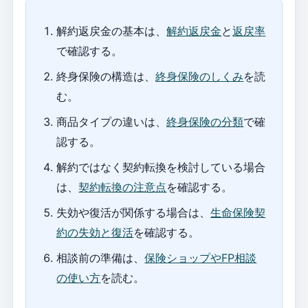
解約返戻金の基本は、
解約返戻金
と
返戻率
で確認する。
終身保険の構造は、
終身保険のしくみ
を読
む。
商品タイプの違いは、
終身保険の分類
で確
認する。
解約ではなく契約転換を検討している場合
は、
契約転換の注意点
を確認する。
失効や復活が関係する場合は、
生命保険契
約の失効と復活
を確認する。
相談前の準備は、
保険ショップやFP相談
の使い方
を読む。