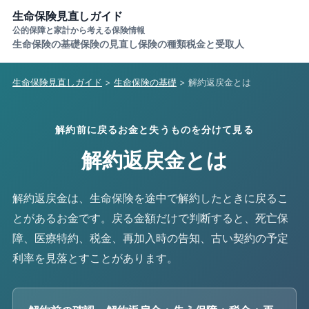
生命保険見直しガイド
公的保障と家計から考える保険情報
生命保険の基礎
保険の見直し
保険の種類
税金と受取人
生命保険見直しガイド
>
生命保険の基礎
> 解約返戻金とは
解約前に戻るお金と失うものを分けて見る
解約返戻金とは
解約返戻金は、生命保険を途中で解約したときに戻るこ
とがあるお金です。戻る金額だけで判断すると、死亡保
障、医療特約、税金、再加入時の告知、古い契約の予定
利率を見落とすことがあります。